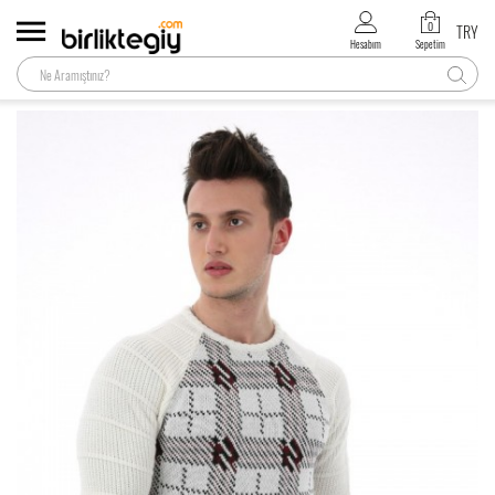
0
TRY
Hesabım
Sepetim