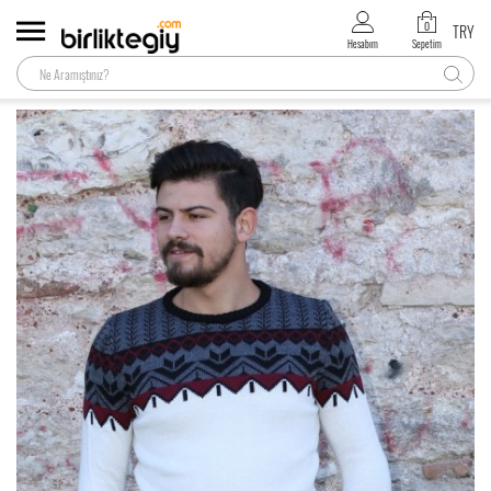
0
TRY
Hesabım
Sepetim