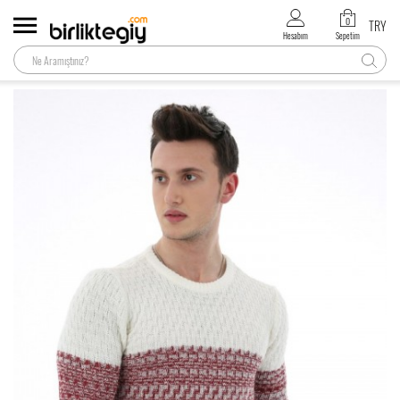
0
TRY
Hesabım
Sepetim