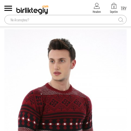
0
TRY
Hesabım
Sepetim