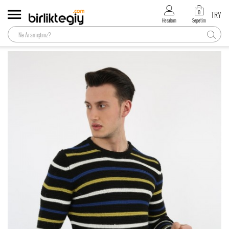
0
TRY
Hesabım
Sepetim