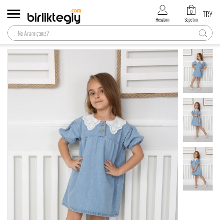
0
TRY
Hesabım
Sepetim