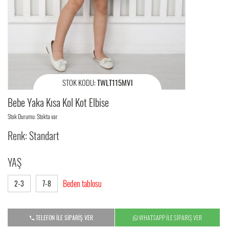
STOK KODU:
TWLT115MVI
Bebe Yaka Kısa Kol Kot Elbise
Stok Durumu: Stokta var
Renk: Standart
YAŞ
Beden tablosu
2-3
7-8
TELEFON İLE SİPARİŞ VER
WHATSAPP İLE SİPARİŞ VER