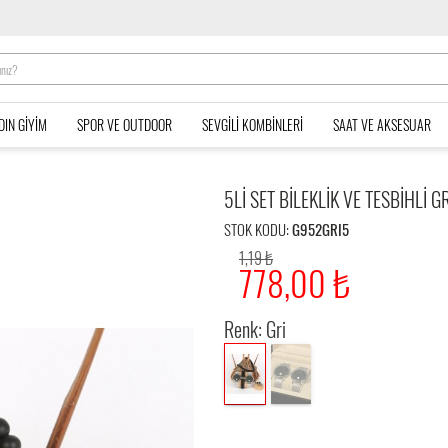
DIN GIYIM
SPOR VE OUTDOOR
SEVGILI KOMBINLERI
SAAT VE AKSESUAR
5LI SET BILEKLIK VE TESBIHLI G
STOK KODU:
G952GRI5
1,19 ₺
778,00 ₺
Renk: Gri