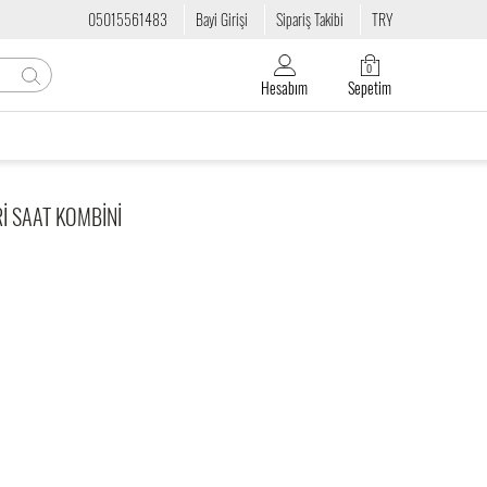
05015561483
Bayi Girişi
Sipariş Takibi
TRY
0
Hesabım
Sepetim
RI SAAT KOMBINI