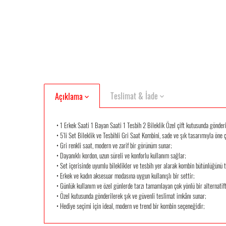
Teslimat & İade
Açıklama
• 1 Erkek Saati 1 Bayan Saati 1 Tesbih 2 Bileklik Özel çift kutusunda gönder
• 5’li Set Bileklik ve Tesbihli Gri Saat Kombini, sade ve şık tasarımıyla öne ç
• Gri renkli saat, modern ve zarif bir görünüm sunar;
• Dayanıklı kordon, uzun süreli ve konforlu kullanım sağlar;
• Set içerisinde uyumlu bileklikler ve tesbih yer alarak kombin bütünlüğünü
• Erkek ve kadın aksesuar modasına uygun kullanışlı bir settir;
• Günlük kullanım ve özel günlerde tarzı tamamlayan çok yönlü bir alternatift
• Özel kutusunda gönderilerek şık ve güvenli teslimat imkânı sunar;
• Hediye seçimi için ideal, modern ve trend bir kombin seçeneğidir;